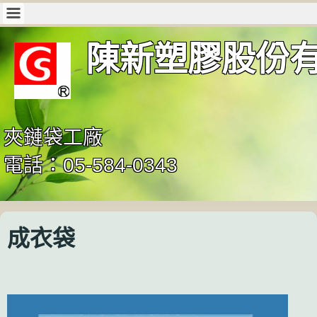
陳新塑膠股份
夾鏈袋工廠
電話：05-584-0343
成衣袋